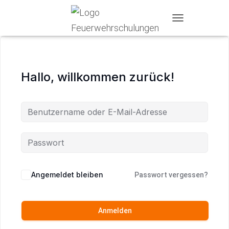
T
O
G
G
L
Hallo, willkommen zurück!
E
N
A
V
I
G
A
T
I
O
N
Angemeldet bleiben
Passwort vergessen?
Anmelden