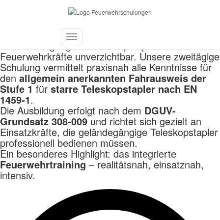
Teleskoplader Ausbildung
Ob im Einsatz oder auf dem Übungsgelände – der
sichere Umgang mit Teleskopstaplern ist für
Toggle
Feuerwehrkräfte unverzichtbar. Unsere zweitägige
Navigation
Schulung vermittelt praxisnah alle Kenntnisse für
den
allgemein anerkannten Fahrausweis der
Stufe 1
für
starre Teleskopstapler nach EN
1459-1
.
Die Ausbildung erfolgt nach dem
DGUV-
Grundsatz 308-009
und richtet sich gezielt an
Einsatzkräfte, die geländegängige Teleskopstapler
professionell bedienen müssen.
Ein besonderes Highlight: das integrierte
Feuerwehrtraining
– realitätsnah, einsatznah,
intensiv.