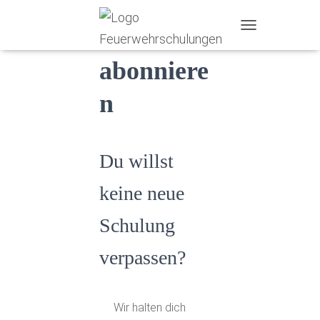
Newsletter
T
O
abonniere
G
G
L
n
E
N
A
V
Du willst
I
G
A
keine neue
T
I
Schulung
O
N
verpassen?
Wir halten dich