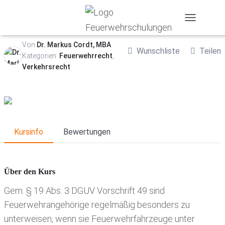
Verkehrsrecht (Auffrischung 2025)
T
O
Von
Dr. Markus Cordt, MBA
G
Wunschliste
Teilen
G
Kategorien:
Feuerwehrrecht
,
L
Verkehrsrecht
E
N
A
V
I
G
A
Kursinfo
Bewertungen
T
I
O
N
Über den Kurs
Gem. § 19 Abs. 3 DGUV Vorschrift 49 sind
Feuerwehrangehörige regelmäßig besonders zu
unterweisen, wenn sie Feuerwehrfahrzeuge unter