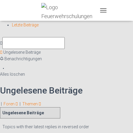
T
Forums
O
Letzte Beiträge
G
G
L
E
N
Ungelesene Beiträge
A
Benachrichtigungen
V
I
G
Alles löschen
A
T
Ungelesene Beiträge
I
O
N
|
Foren
|
Themen
Topics with their latest replies in reversed order