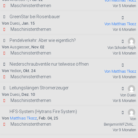
Von Matthias Tkocz
Maschinistenthemen
Vor 5 Monaten
GreenStar bei Rosenbauer
Von
Duesi
, Jan. 15
Von Matthias Tkocz
Maschinistenthemen
Vor 6 Monaten
Pendelverkehr: Aber wie eigentlich?
Von
Ausgiesser
, Nov. 02
Von Schoder.Raph
Maschinistenthemen
Vor 8 Monaten
Niederschraubventile nur teilweise öffnen
Von
Yedion
, Okt. 24
Von Matthias Tkocz
Maschinistenthemen
Vor 8 Monaten
Leitungslängen Stromerzeuger
Von
Duesi
, Dez. 10
Von Duesi
Maschinistenthemen
Vor 8 Monaten
HFS-System (Hytrans Fire System)
Von
Matthias Tkocz
, Feb. 04, 25
Von
Maschinistenthemen
BenjaminWFZMiL...
Vor 9 Monaten