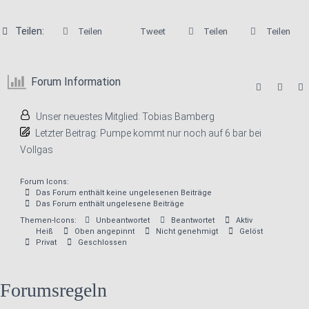
Teilen:
Teilen
Tweet
Teilen
Teilen
Forum Information
Unser neuestes Mitglied:
Tobias Bamberg
Letzter Beitrag:
Pumpe kommt nur noch auf 6 bar bei
Vollgas
Forum Icons:
Das Forum enthält keine ungelesenen Beiträge
Das Forum enthält ungelesene Beiträge
Themen-Icons:
Unbeantwortet
Beantwortet
Aktiv
Heiß
Oben angepinnt
Nicht genehmigt
Gelöst
Privat
Geschlossen
Forumsregeln