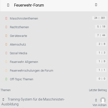
Feuerwehr-Forum
24
|
301
Maschinistenthemen
5
|
18
Rechtsthemen
7
|
44
Gerätewarte
2
|
8
Atemschutz
1
|
3
Social Media
1
|
8
Feuerwehr Allgemein
1
|
1
Feuerwehrschulungen.de Forum
0
|
0
Off-Topic Themen
Themen
Letzter Beitrag
Training-System für die Maschinisten-
Ausbildung
Von Adrian