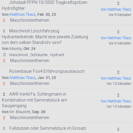
Jöhstadt PFPN 10/2000 Tragkraftspritzen
Hydrofighter
Von Matthias Tkocz
Von
Matthias Tkocz
, Feb. 03, 25
Vor 9 Monaten
Maschinistenthemen
Maschinist Löschfahrzeug
Hydrantenbetrieb: Macht eine zeweite Zuleitung
Von Matthias Tkocz
von dem selben Standrohr sinn?
Vor 9 Monaten
Von
Mounty
, Okt. 24
Maschinist
Schläuche
Hydrant
,
,
Maschinistenthemen
Rosenbauer Fox4 Erfahrungsaustausch
Von
Matthias Tkocz
, Jan. 31, 25
Von Matthias Tkocz
Maschinistenthemen
Vor 10 Monaten
AWR-Ventil Fa. Schlingmann in
Kombination mit Sammelstück am
Von Matthias Tkocz
Saugeingang
Vor 10 Monaten
Von
Mr. Blaulicht
, Sep. 28
Maschinistenthemen
Füllstutzen oder Sammelstück im Einsatz