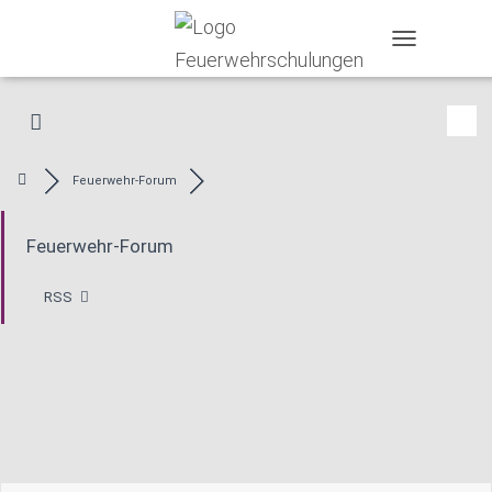
T
O
G
G
L
E
N
Feuerwehr-Forum
A
V
Feuerwehr-Forum
I
G
A
RSS
T
I
O
N