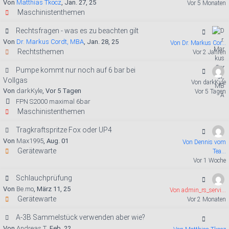
Von
Matthias Tkocz
, Jan. 27, 25
Vor 5 Monaten
Maschinistenthemen
Rechtsfragen - was es zu beachten gilt
Von
Dr. Markus Cordt, MBA
, Jan. 28, 25
Von Dr. Markus Cor...
Rechtsthemen
Vor 2 Jahren
Pumpe kommt nur noch auf 6 bar bei
Vollgas
Von darkKyle
Von
darkKyle
, Vor 5 Tagen
Vor 5 Tagen
FPN S2000 maximal 6bar
Maschinistenthemen
Tragkraftspritze Fox oder UP4
Von
Max1995
, Aug. 01
Von Dennis vom
Gerätewarte
Tea...
Vor 1 Woche
Schlauchprüfung
Von
Be.mo
, März 11, 25
Von admin_rs_servi...
Gerätewarte
Vor 2 Monaten
A-3B Sammelstück verwenden aber wie?
Von
Andreas.T
, Feb. 22