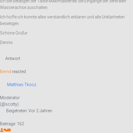
ich bei betätigen der Taste Maximalbetrieb die Eingänge der zentralen
Wasserachse zuschalten.
Ich hoffe ich konnte alles verständlich erklären und alle Unklarheiten
beseitigen.
Schöne Grüße
Dennis
Antwort
Bernd
reacted
Matthias Tkocz
Moderator
(@scotty)
Beigetreten: Vor 2 Jahren
Beiträge: 162