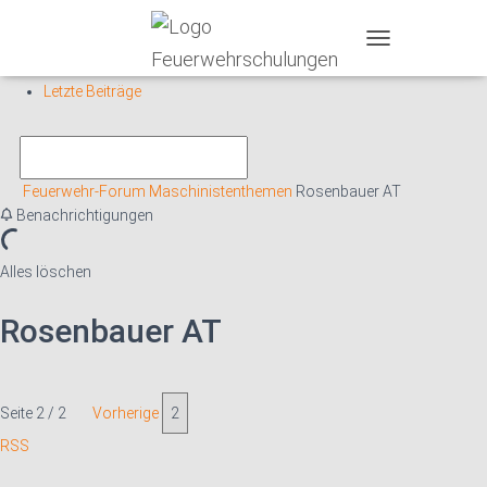
T
Forums
O
Letzte Beiträge
G
G
L
E
N
Feuerwehr-Forum
Maschinistenthemen
Rosenbauer AT
A
Benachrichtigungen
V
I
G
Alles löschen
A
T
Rosenbauer AT
I
O
N
Seite 2 / 2
Vorherige
RSS