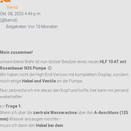
Bernd
Okt. 08, 2025 4:49 p.m.
(@bernd)
Beigetreten: Vor 10 Monaten
Moin zusammen!
unsere kleine Wehr ist nun stolzer Besitzer eines neuen
HLF 10 AT mit
Rosenbauer N35 Pumpe
. 😊
Wir haben nicht die High-End-Version mit komplettem Display, sondern
noch einige
Hebel und Ventile
an der Pumpe.
Nun zerbreche ich mir etwas den Kopf und hoffe, hier kann mir jemand
weiterhelfen:
👉
Frage 1:
Wenn ich über die
zentrale Wasserachse
über den
A-Anschluss (125
mm)
Wasser ansaugen möchte –
muss ich dann den
Hebel bei dem