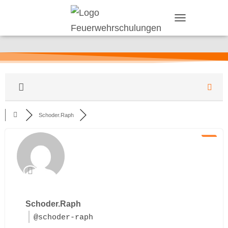
T
O
G
G
L
E
N
A
V
I
Schoder.Raph
G
A
T
I
O
N
Schoder.Raph
@schoder-raph