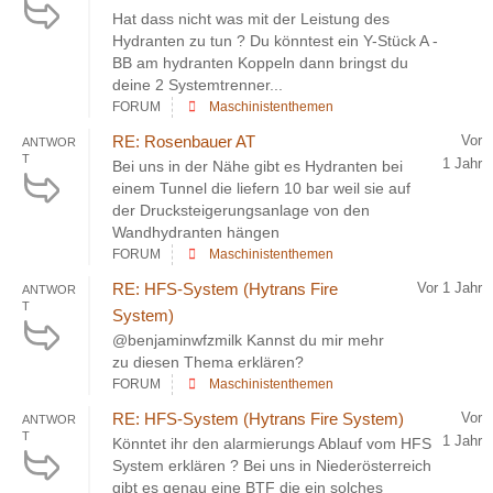
Hat dass nicht was mit der Leistung des
Hydranten zu tun ? Du könntest ein Y-Stück A -
BB am hydranten Koppeln dann bringst du
deine 2 Systemtrenner...
FORUM
Maschinistenthemen
RE: Rosenbauer AT
Vor
ANTWOR
T
1 Jahr
Bei uns in der Nähe gibt es Hydranten bei
einem Tunnel die liefern 10 bar weil sie auf
der Drucksteigerungsanlage von den
Wandhydranten hängen
FORUM
Maschinistenthemen
RE: HFS-System (Hytrans Fire
Vor 1 Jahr
ANTWOR
T
System)
@benjaminwfzmilk Kannst du mir mehr
zu diesen Thema erklären?
FORUM
Maschinistenthemen
RE: HFS-System (Hytrans Fire System)
Vor
ANTWOR
T
1 Jahr
Könntet ihr den alarmierungs Ablauf vom HFS
System erklären ? Bei uns in Niederösterreich
gibt es genau eine BTF die ein solches