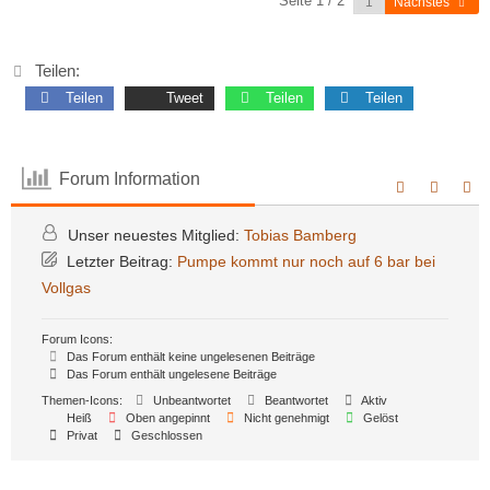
Seite 1 / 2
Nächstes
Teilen:
Teilen
Tweet
Teilen
Teilen
Forum Information
Unser neuestes Mitglied:
Tobias Bamberg
Letzter Beitrag:
Pumpe kommt nur noch auf 6 bar bei
Vollgas
Forum Icons:
Das Forum enthält keine ungelesenen Beiträge
Das Forum enthält ungelesene Beiträge
Themen-Icons:
Unbeantwortet
Beantwortet
Aktiv
Heiß
Oben angepinnt
Nicht genehmigt
Gelöst
Privat
Geschlossen