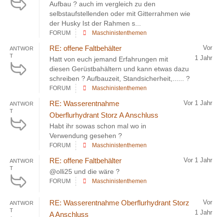
Aufbau ? auch im vergleich zu den
selbstaufstellenden oder mit Gitterrahmen wie
der Husky Ist der Rahmen s...
FORUM
Maschinistenthemen
RE: offene Faltbehälter
Vor
ANTWOR
T
1 Jahr
Hatt von euch jemand Erfahrungen mit
diesen Gerüstbahältern und kann etwas dazu
schreiben ? Aufbauzeit, Standsicherheit,...... ?
FORUM
Maschinistenthemen
RE: Wasserentnahme
Vor 1 Jahr
ANTWOR
T
Oberflurhydrant Storz A Anschluss
Habt ihr sowas schon mal wo in
Verwendung gesehen ?
FORUM
Maschinistenthemen
RE: offene Faltbehälter
Vor 1 Jahr
ANTWOR
T
@olli25 und die wäre ?
FORUM
Maschinistenthemen
RE: Wasserentnahme Oberflurhydrant Storz
Vor
ANTWOR
T
1 Jahr
A Anschluss