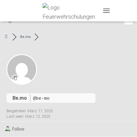
T
O
G
G
Be.mo
L
E
N
A
V
I
G
A
T
I
O
Be.mo
@be-mo
N
Beigetreten: März 11, 2025
Last seen: März 12, 2025
Follow