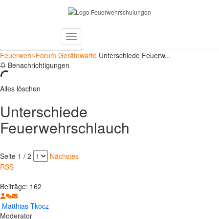
Forums
Letzte Beiträge
Toggle
Navigation
Feuerwehr-Forum
Gerätewarte
Unterschiede Feuerw...
Benachrichtigungen
Alles löschen
Unterschiede
Feuerwehrschlauch
Seite 1 / 2
Nächstes
RSS
Beiträge: 162
Matthias Tkocz
Moderator